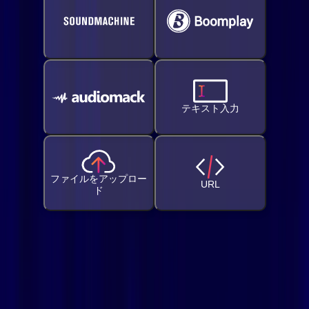
テキスト入力
ファイルをアップロー
URL
ド