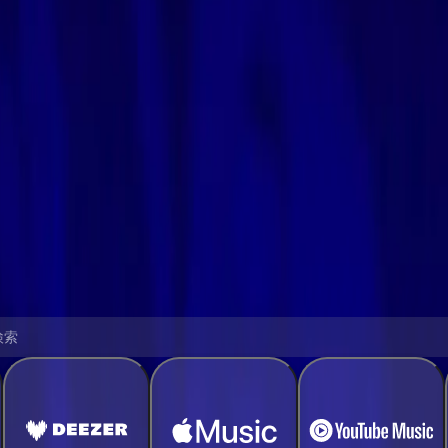
トに転送
ト
さい