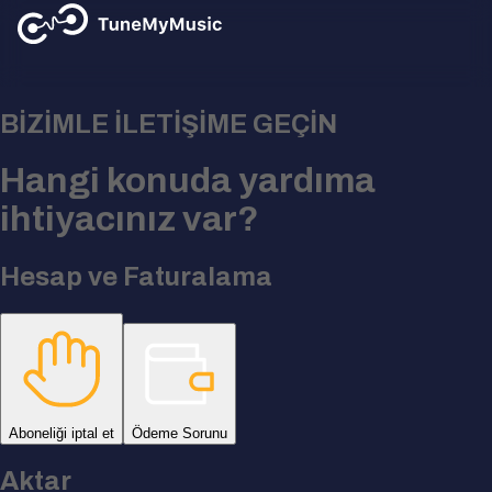
BİZİMLE İLETİŞİME GEÇİN
Hangi konuda yardıma
ihtiyacınız var?
Hesap ve Faturalama
Aboneliği iptal et
Ödeme Sorunu
Aktar