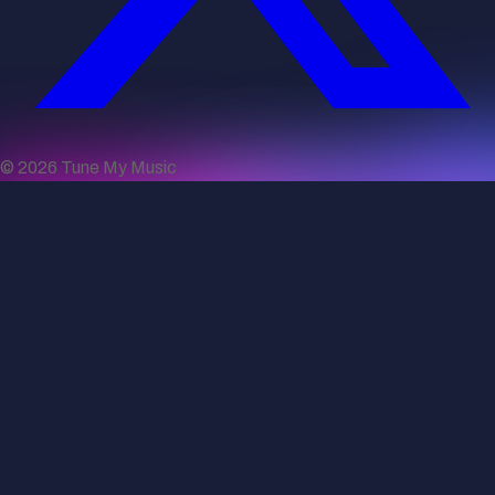
©
2026
Tune My Music