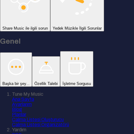
Share Music ile ilgili sorun
Yedek Müzikle İlgili Sorunlar
Genel
Başka bir şey...
Özellik Talebi
İşletme Sorgusu
Tune My Music
Ana Sayfa
Ayarlarım
Blog
Planlar
Çalma Listesi Oluşturucu
Çalma Listesi Organizatörü
Yardım