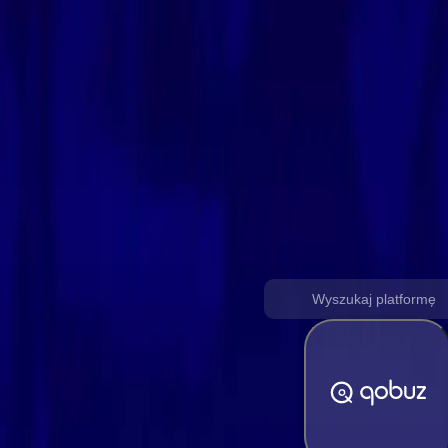
Qobuz do Beatport
Przenieś swoje playlisty, ulubione utwory, albumy i artystów z Q
Obsługując wszystkie platformy muzy
Wybierz platformę źródłową, aby rozpocząć transfer