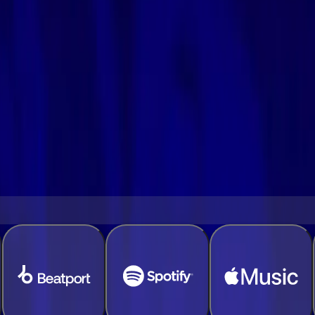
obuz do Beatport
czne