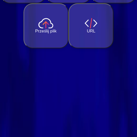
Prześlij plik
URL