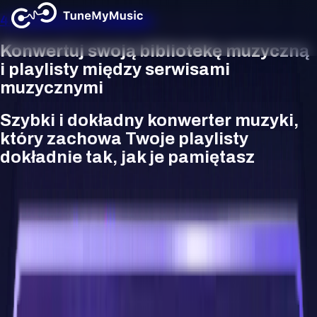
4.5
Rating on Trustpilot
Konwertuj swoją bibliotekę muzyczną
i playlisty między serwisami
muzycznymi
Szybki i dokładny konwerter muzyki,
który zachowa Twoje playlisty
dokładnie tak, jak je pamiętasz
Przenoszenie muzyki z
Deezer
do
Amazon Music
To może potrwać kilka minut