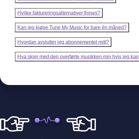
Hvilke faktureringsalternativer finnes?
Kan jeg kjøpe Tune My Music for bare én måned?
Hvordan avslutter jeg abonnementet mitt?
Hva skjer med den overførte musikken min hvis jeg k