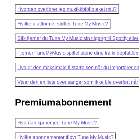
Hvordan overfører jeg musikkbiblioteket mitt?
Hvilke plattformer støtter Tune My Music?
Slik fjerner du Tune My Music sin tilgang til Spotify el
Fjerner TuneMyMusic spillelistene dine fra kildeplattfo
Hva er den maksimale filstørrelsen når du importerer en 
Viser den en liste over sanger som ikke ble overført når 
Premiumabonnement
Hvordan kjøper jeg Tune My Music?
Hvilke abonnementer tilbyr Tune My Music?