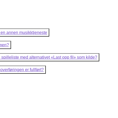
ler en annen musikktjeneste
rmen?
spilleliste med alternativet «Last opp fil» som kilde?
overføringen er fullført?