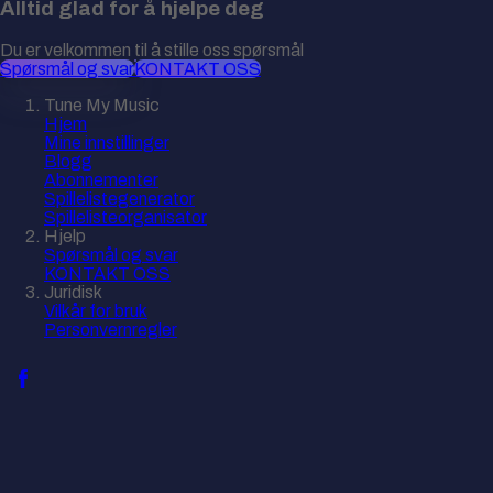
Alltid glad for å hjelpe deg
Du er velkommen til å stille oss spørsmål
Spørsmål og svar
KONTAKT OSS
Tune My Music
Hjem
Mine innstillinger
Blogg
Abonnementer
Spillelistegenerator
Spillelisteorganisator
Hjelp
Spørsmål og svar
KONTAKT OSS
Juridisk
Vilkår for bruk
Personvernregler