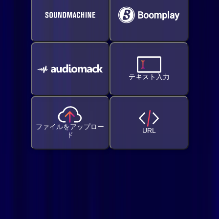
テキスト入力
ファイルをアップロー
URL
ド