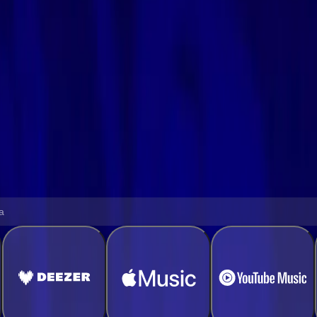
zer in pochi, semplici passaggi
cali