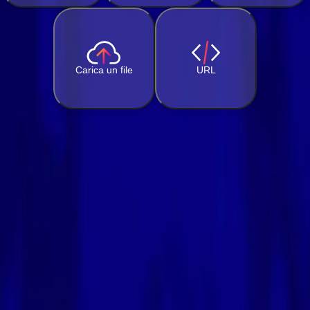
Carica un file
URL