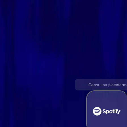
Converti Spotify in Deezer
Trasferisci la tua raccolta musicale da Spotify a una playlist Dee
Supporto per tutte le piattaforme musi
Scegli una piattaforma di origine per avviare il trasferimento