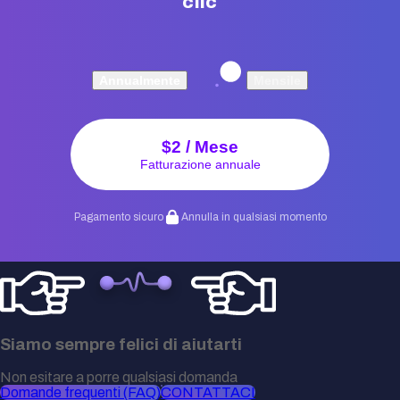
clic
Annualmente
Mensile
$
2
/ Mese
Fatturazione annuale
Pagamento sicuro
Annulla in qualsiasi momento
Siamo sempre felici di aiutarti
Non esitare a porre qualsiasi domanda
Domande frequenti (FAQ)
CONTATTACI