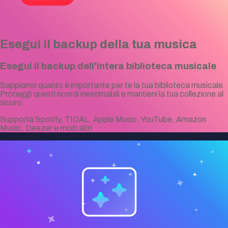
Esegui il backup della tua musica
Esegui il backup dell'intera biblioteca musicale
Sappiamo quanto è importante per te la tua biblioteca musicale.
Proteggi questi ricordi inestimabili e mantieni la tua collezione al
sicuro.
Supporta Spotify, TIDAL, Apple Music, YouTube, Amazon
Music, Deezer e molti altri