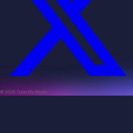
©
2026
Tune My Music