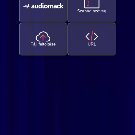
Szabad szöveg
Fájl feltöltése
URL