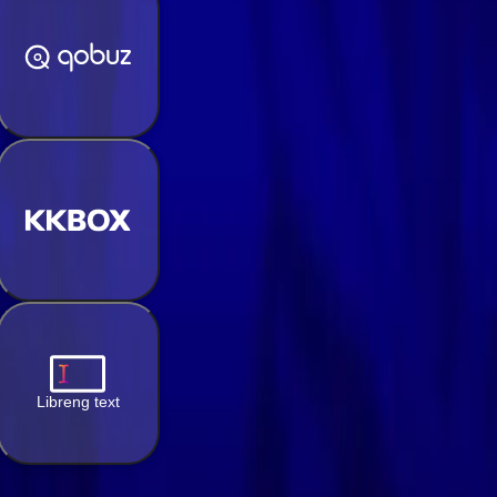
Libreng text