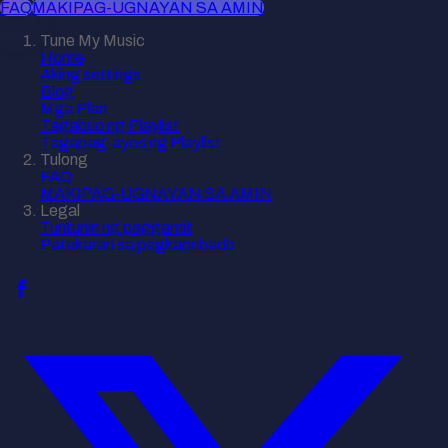
FAQ
MAKIPAG-UGNAYAN SA AMIN
Tune My Music
Home
Aking settings
Blog
Mga Plan
Tagabuo ng Playlist
Tagapag-ayos ng Playlist
Tulong
FAQ
MAKIPAG-UGNAYAN SA AMIN
Legal
Tuntunin ng paggamit
Patakaran sa pagkapribado