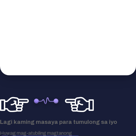
Lagi kaming masaya para tumulong sa iyo
Huwag mag-atubiling magtanong