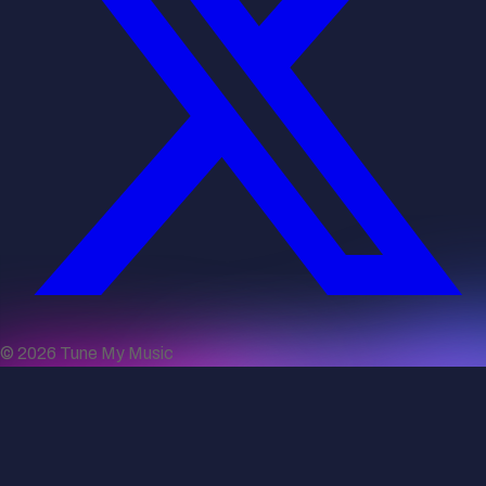
©
2026
Tune My Music