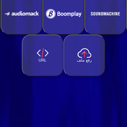
رفع ملف
URL