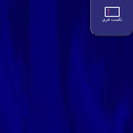
تكست فري