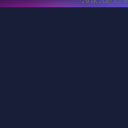
Tune My Music
2026
©