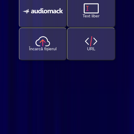
Text liber
Încarcă fișierul
URL