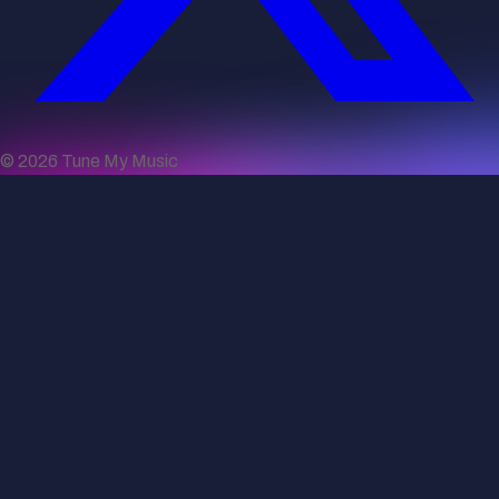
©
2026
Tune My Music