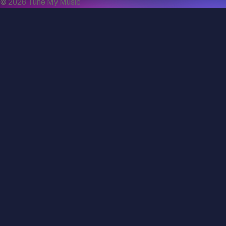
©
2026
Tune My Music