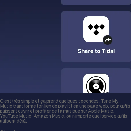
C'est très simple et ça prend quelques secondes. Tune My
Music transforme ton lien de playlist en une page web, pour qu'ils
puissent ouvrir et profiter de ta musique sur Apple Music,
YouTube Music, Amazon Music, ou n'importe quel service qu'ils
utilisent déjà.