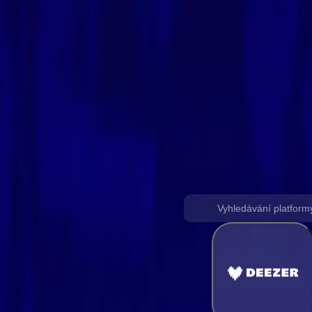
Převést Deezer na Apple Music
Převést hudební knihovnu z Deezeru do Apple Music playlistu po
Podpora všech hudebních platforem
Vyberte zdrojovou platformu pro zahájení přenosu