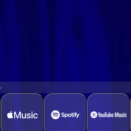
mocí několika jednoduchých kroků