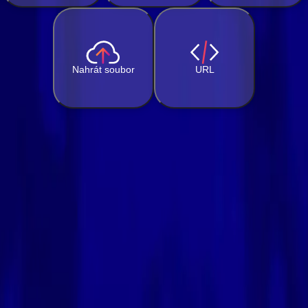
Nahrát soubor
URL